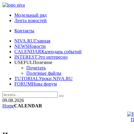
Модельный ряд
Лента новостей
Контакты
NIVA.RU
Главная
NEWS
Новости
CALENDAR
Календарь событий
INTEREST
Это интересно
USEFUL
Полезное
Почитать
Полезные файлы
TUTORIAL
Уроки NIVA.RU
FORUM
Нива форум
09.08.2026
Home
CALENDAR
П