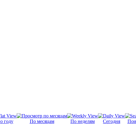
о году
По месяцам
По неделям
Сегодня
Пои