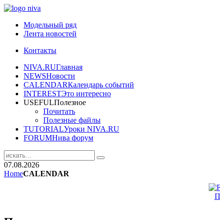
Модельный ряд
Лента новостей
Контакты
NIVA.RU
Главная
NEWS
Новости
CALENDAR
Календарь событий
INTEREST
Это интересно
USEFUL
Полезное
Почитать
Полезные файлы
TUTORIAL
Уроки NIVA.RU
FORUM
Нива форум
07.08.2026
Home
CALENDAR
П