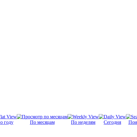
о году
По месяцам
По неделям
Сегодня
Пои